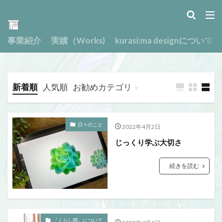
事業紹介
実績（Works)
kurasi:ma designについて
新着順
人気順
お勧めカテゴリ
日々のこと
2022年4月2日
じっくり学ぶ大切さ
続きを読む
「くらし間」について